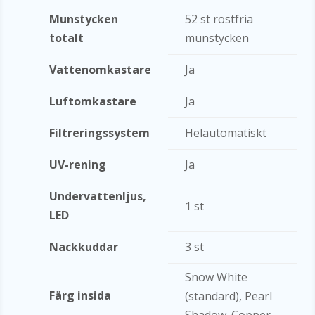
Munstycken
52 st rostfria
totalt
munstycken
Vattenomkastare
Ja
Luftomkastare
Ja
Filtreringssystem
Helautomatiskt
UV-rening
Ja
Undervattenljus,
1 st
LED
Nackkuddar
3 st
Snow White
Färg insida
(standard), Pearl