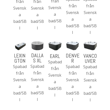
från
från
från
från
från
Svensk
Svensk
Svensk
Svensk
Svensk
a
a
a
a
a
bad/SB
bad/SB
bad/SB
bad/SB
bad/SB
I
I
I
I
I
DALLA
DENVE
LEXIN
VANCO
EARL
S XL
R
GTON
UVER
Spabad
Spabad
Spabad
Spabad
Spabad
från
från
från
från
från
Svensk
Svensk
Svensk
Svensk
Svensk
a
a
a
a
a
bad/SB
bad/SB
bad/SB
bad/SB
bad/SB
I
I
I
I
I