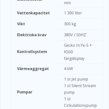
mm
Vattenkapacitet
1 300 liter
Vikt
300 kg
Elektriska krav
380V / 50HZ
Gecko In.Ye-5 +
Kontrollsystem
K500
färgdisplay
Värmeaggregat
4 kW
1 st Jet pump
1 st Silent Stream
Pumpar
pump
1 st
Cirkulationspump