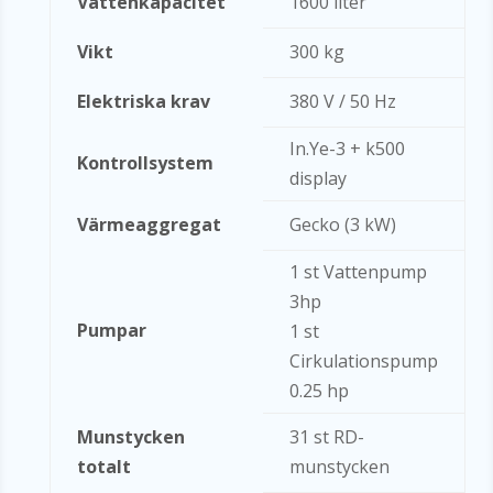
Vattenkapacitet
1600 liter
Vikt
300 kg
Elektriska krav
380 V / 50 Hz
In.Ye-3 + k500
Kontrollsystem
display
Värmeaggregat
Gecko (3 kW)
1 st Vattenpump
3hp
Pumpar
1 st
Cirkulationspump
0.25 hp
Munstycken
31 st RD-
totalt
munstycken