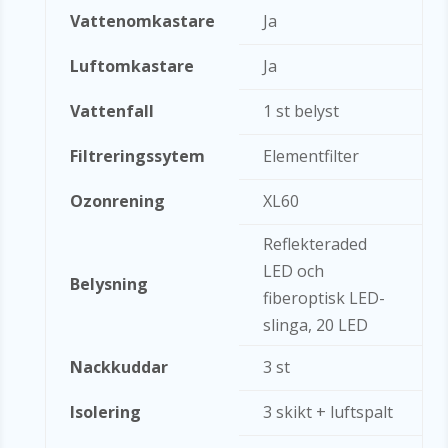
Vattenomkastare
Ja
Luftomkastare
Ja
Vattenfall
1 st belyst
Filtreringssytem
Elementfilter
Ozonrening
XL60
Reflekteraded
LED och
Belysning
fiberoptisk LED-
slinga, 20 LED
Nackkuddar
3 st
Isolering
3 skikt + luftspalt